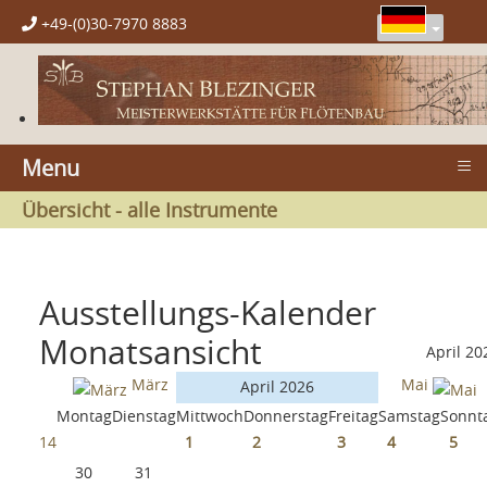
+49-(0)30-7970 8883
≡
Menu
Übersicht - alle Instrumente
Ausstellungs-Kalender
Monatsansicht
April 20
März
Mai
April 2026
Montag
Dienstag
Mittwoch
Donnerstag
Freitag
Samstag
Sonnt
14
1
2
3
4
5
30
31