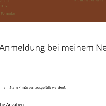
Musikinstrumenten
e nach
ment
l-Formular
 Anmeldung bei meinem Ne
einem Stern * müssen ausgefüllt werden!.
che Angaben