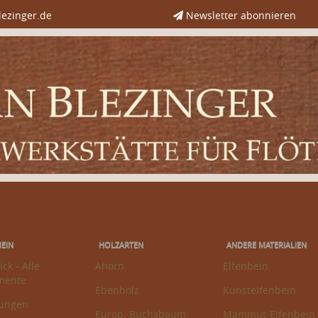
ezinger.de
Newsletter abonnieren
EIN
HOLZARTEN
ANDERE MATERIALIEN
ck - Alle
Ahorn
Elfenbein
mente
Ebenholz
Kunstelfenbein
ungen
Europ. Buchsbaum
Mammut-Elfenbein