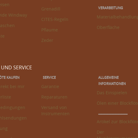
eisen
VERARBEITUNG
Grenadill
wide Windway
Materialbehandlun
CITES-Regeln
taschen
Oberfläche
Pflaume
ste
Zeder
 UND SERVICE
LÖTE KAUFEN
SERVICE
ALLGEMEINE
INFORMATIONEN
irekt bei mir
Garantie
Das Einspielen
rliste
Reparaturen
Ölen einer Blockflöt
bedingungen
Versand von
___________________
Instrumenten
hlsendungen
Artikel zur Blockflöt
lung
Der