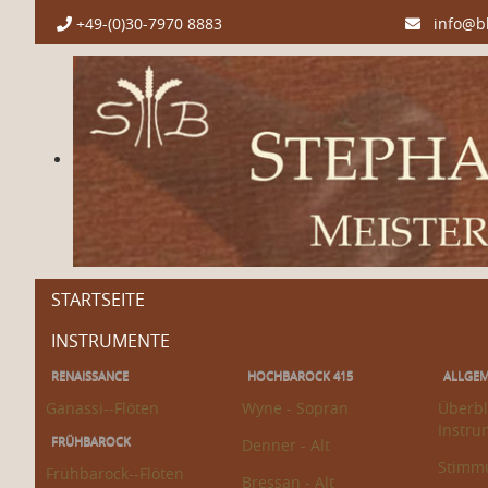
+49-(0)30-7970 8883
info@bl
STARTSEITE
INSTRUMENTE
RENAISSANCE
HOCHBAROCK 415
ALLGEM
Ganassi--Flöten
Wyne - Sopran
Überbli
Instru
FRÜHBAROCK
Denner - Alt
Stimm
Frühbarock--Flöten
Bressan - Alt