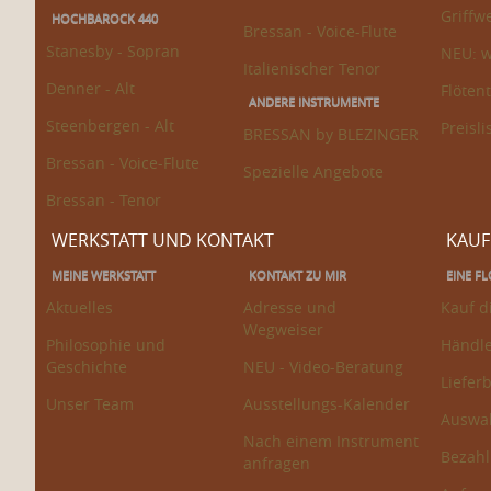
Griffw
HOCHBAROCK 440
Bressan - Voice-Flute
Stanesby - Sopran
NEU: 
Italienischer Tenor
Denner - Alt
Flöten
ANDERE INSTRUMENTE
Steenbergen - Alt
Preisli
BRESSAN by BLEZINGER
Bressan - Voice-Flute
Spezielle Angebote
Bressan - Tenor
WERKSTATT UND KONTAKT
KAUF
MEINE WERKSTATT
KONTAKT ZU MIR
EINE F
Aktuelles
Adresse und
Kauf d
Wegweiser
Philosophie und
Händle
Geschichte
NEU - Video-Beratung
Liefer
Unser Team
Ausstellungs-Kalender
Auswa
Nach einem Instrument
Bezah
anfragen