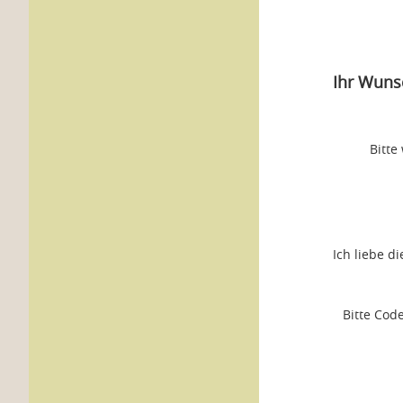
Ihr Wuns
Bitte
Ich liebe d
Bitte Cod