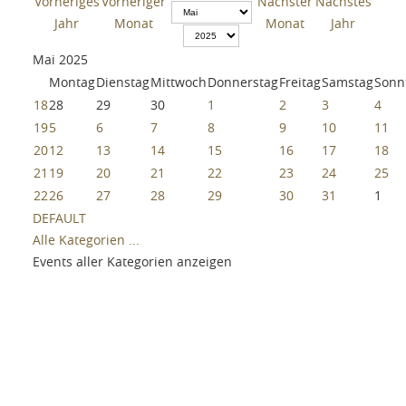
Mai 2025
Montag
Dienstag
Mittwoch
Donnerstag
Freitag
Samstag
Sonn
18
28
29
30
1
2
3
4
19
5
6
7
8
9
10
11
20
12
13
14
15
16
17
18
21
19
20
21
22
23
24
25
22
26
27
28
29
30
31
1
DEFAULT
Alle Kategorien ...
Events aller Kategorien anzeigen